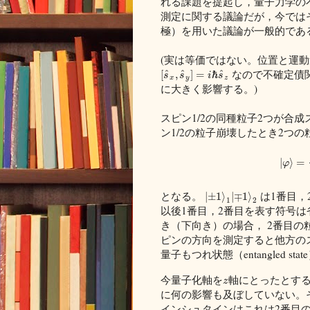
れる課題を提起し，量子力学の
測定に関する議論だが，今では
極）を用いた議論が一般的であ
(実は等価ではない。位置と運
なので不確定債
^
^
^
[
,
]
=
ℏ
s
s
i
s
x
y
z
に大きく影響する。)
スピン1/2の同種粒子2つが合成
ン1/2の粒子崩壊したとき2つ
|
⟩
=
φ
となる。
は1番目，
|
±
1
⟩
|
∓
1
⟩
1
2
以後1番目，2番目を表す符号
き（下向き）の場合， 2番目
ピンの方向を測定すると他方の
量子もつれ状態（entangled sta
今量子化軸を
軸にとったとする
z
に何の影響も及ぼしていない。
インシュタインはこれは2番目