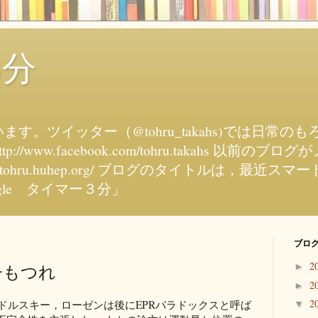
3分
す。ツイッター（@tohru_takahs)では日常
tp://www.facebook.com/tohru.takahs 以
//tohru.huhep.org/ ブログのタイトルは，最
gle タイマー３分」
ブログ
2
子もつれ
►
2
►
2
ポドルスキー，ローゼンは後にEPRパラドックスと呼ば
▼