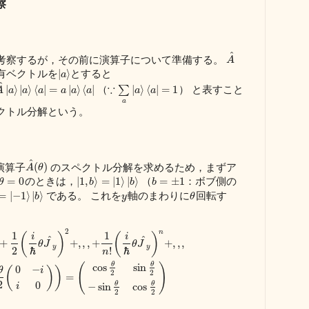
察
^
考察するが，その前に演算子について準備する。
A
有ベクトルを
とすると
|
⟩
a
^
（
∵
） と表すこと
|
⟩
|
⟩
⟨
|
=
|
⟩
⟨
|
∑
|
⟩
⟨
|
=
1
A
a
a
a
a
a
a
a
a
a
クトル分解という。
^
演算子
のスペクトル分解を求めるため，まずア
(
)
A
θ
のときは，
（
：ボブ側の
=
0
|
1
,
⟩
=
|
1
⟩
|
⟩
=
±
1
θ
b
b
b
である。 これを
軸のまわりに
回転す
=
|
−
1
⟩
|
⟩
b
y
θ
2
n
1
1
(
)
(
)
i
i
^
^
+
+
,
,
,
+
+
,
,
,
θ
J
θ
J
y
y
2
ℏ
ℏ
!
n
θ
θ
(
)
cos
sin
0
−
(
)
)
θ
i
2
2
=
2
0
θ
θ
−
sin
cos
i
2
2