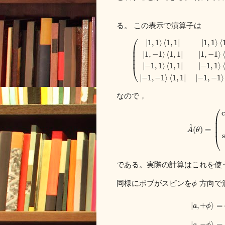
る。 この表示で演算子は
⎛
|
1
,
1
⟩
⟨
1
,
1
|
|
1
,
1
⟩
⟨
⎜
⎜
|
1
,
−
1
⟩
⟨
1
,
1
|
|
1
,
−
1
⟩
⎜
⎜
|
−
1
,
1
⟩
⟨
1
,
1
|
|
−
1
,
1
⟩
⎝
|
−
1
,
−
1
⟩
⟨
1
,
1
|
|
−
1
,
−
1
⟩
なので，
⎛
⎜
⎜
^
⎜
(
)
=
A
θ
⎝
である。実際の計算はこれを使
同様にボブがスピンを
方向で
ϕ
|
,
+
⟩
=
a
ϕ
|
,
−
⟩
=