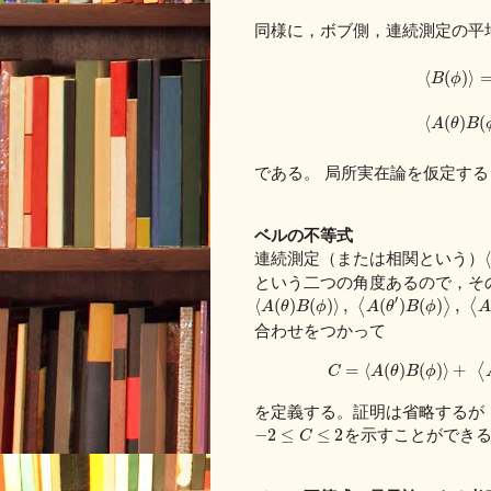
同様に，ボブ側，連続測定の平
⟨
(
)
⟩
B
ϕ
⟨
(
)
(
A
θ
B
である。 局所実在論を仮定す
ベルの不等式
連続測定（または相関という）
⟨
という二つの角度あるので，そ
′
⟨
(
)
(
)
⟩
,
⟨
(
)
(
)
⟩
,
⟨
A
θ
B
ϕ
A
θ
B
ϕ
A
合わせをつかって
=
⟨
(
)
(
)
⟩
+
⟨
C
A
θ
B
ϕ
を定義する。証明は省略するが
を示すことができる
−
2
≤
≤
2
C