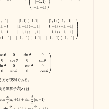
⎜
⎟
⎜
⎟
|
−
1
,
1
⟩
⎝
⎠
|
−
1
,
−
1
⟩
⎞
1
,
−
1
|
|
1
,
1
⟩
⟨
−
1
,
1
|
|
1
,
1
⟩
⟨
−
1
,
−
1
|
⎟
⎟
⟨
1
,
−
1
|
|
1
,
−
1
⟩
⟨
−
1
,
1
|
|
1
,
−
1
⟩
⟨
−
1
,
−
1
|
⎟
⎟
⟨
1
,
−
1
|
|
−
1
,
1
⟩
⟨
−
1
,
1
|
|
−
1
,
1
⟩
⟨
−
1
,
−
1
|
⎠
⟨
1
,
−
1
|
|
−
1
,
−
1
⟩
⟨
−
1
,
1
|
|
−
1
,
−
1
⟩
⟨
−
1
,
−
1
|
⎞
cos
0
sin
0
θ
θ
⎟
⎟
0
cos
0
sin
θ
θ
⎟
sin
0
−
cos
0
⎠
θ
θ
0
sin
0
−
cos
θ
θ
う方が便利である。
^
測る演算子
は
(
)
B
ϕ
ϕ
ϕ
cos
|
,
+
1
⟩
+
sin
|
,
−
1
⟩
a
a
2
2
ϕ
ϕ
−
sin
|
,
+
1
⟩
+
cos
|
,
+
1
⟩