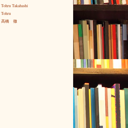
Tohru Takahashi
Tohru
高橋 徹