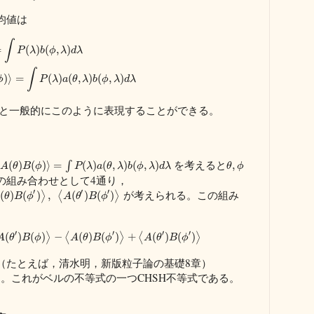
均値は
∫
=
(
)
(
,
)
P
λ
b
ϕ
λ
d
λ
∫
)
⟩
=
(
)
(
,
)
(
,
)
ϕ
P
λ
a
θ
λ
b
ϕ
λ
d
λ
ると一般的にこのように表現することができる。
を考えると
(
)
(
)
⟩
=
∫
(
)
(
,
)
(
,
)
,
A
θ
B
ϕ
P
λ
a
θ
λ
b
ϕ
λ
d
λ
θ
ϕ
の組み合わせとして4通り，
′
′
′
が考えられる。この組み
(
)
(
)
⟩
,
⟨
(
)
(
)
⟩
θ
B
ϕ
A
θ
B
ϕ
′
′
′
′
(
)
(
)
⟩
−
⟨
(
)
(
)
⟩
+
⟨
(
)
(
)
⟩
A
θ
B
ϕ
A
θ
B
ϕ
A
θ
B
ϕ
（たとえば，清水明，新版粒子論の基礎8章）
。これがベルの不等式の一つCHSH不等式である。