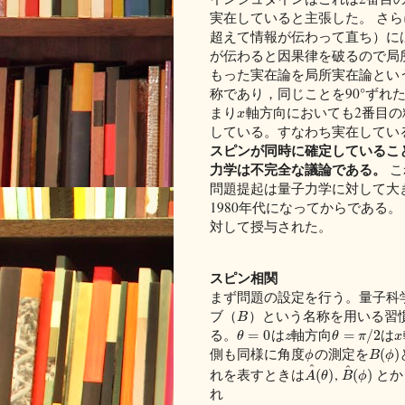
実在していると主張した。 さら
超えて情報が伝わって直ち）に
が伝わると因果律を破るので局
もった実在論を局所実在論とい
称であり，同じことを90°ずれ
まり
軸方向においても2番目の
x
している。すなわち実在してい
スピンが同時に確定しているこ
力学は不完全な議論である。
こ
問題提起は量子力学に対して大
1980年代になってからである。
対して授与された。
スピン相関
まず問題の設定を行う。量子科
ブ（
）という名称を用いる習
B
る。
は
軸方向
は
=
0
=
/
2
θ
z
θ
π
x
側も同様に角度
の測定を
(
)
ϕ
B
ϕ
^
^
れを表すときは
,
とか
(
)
(
)
A
θ
B
ϕ
れ