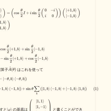
⟩
|
+
1
,
⟩
0
−
)
(
(
)
)
(
)
b
b
θ
θ
i
=
cos
+
sin
I
i
2
2
⟩
0
|
−
1
,
⟩
b
i
b
1
,
⟩
)
b
1
,
⟩
b
θ
θ
cos
|
+
1
,
⟩
+
sin
|
−
1
,
⟩
b
b
2
2
θ
θ
−
sin
|
+
1
,
⟩
+
cos
|
−
1
,
⟩
b
b
2
2
^
演算子
はこれを使って
(
)
A
θ
−
|
−
,
⟩
⟨
−
,
|
)
θ
b
θ
b
∑
−
1
,
⟩
⟨
−
1
,
|
)
+
sin
(
|
1
,
⟩
⟨
−
1
,
|
+
|
−
1
,
⟩
⟨
1
,
|
)
(1)
b
b
θ
b
b
b
b
b
⎛
⎞
|
1
,
1
⟩
⎜
⎟
⎜
⎟
|
1
,
−
1
⟩
すと
の基底は
と書くことができ
|
⟩
φ