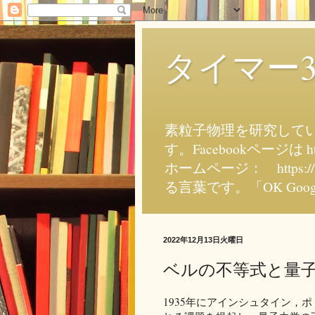
タイマー
素粒子物理を研究していま
す。Facebookページは ht
ホームページ： https:
る言葉です。「OK Goo
2022年12月13日火曜日
ベルの不等式と量
1935年にアインシュタイン，