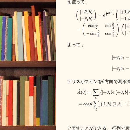
を使って，
|
+
,
⟩
|
+
1
,
(
)
(
θ
b
^
i
θ
J
=
y
e
ℏ
|
−
,
⟩
|
−
1
,
θ
b
θ
θ
(
)
cos
sin
|
+
(
2
2
=
|
−
θ
θ
−
sin
cos
2
2
よって，
|
+
,
⟩
=
θ
b
|
−
,
⟩
=
θ
b
アリスがスピンを
方向で測る
θ
∑
^
(
)
=
(
|
+
,
⟩
⟨
+
,
|
A
θ
θ
b
θ
b
b
∑
=
cos
(
|
1
,
⟩
⟨
1
,
|
−
|
θ
b
b
b
と表すことができる。 行列で表