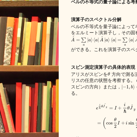
ベルの不等式の量子論による考
演算子のスペクトル分解
ベルの不等式を量子論によって
をエルミート演算子し，その固
^
^
=
∑
|
⟩
⟨
|
|
⟩
⟨
|
=
∑
⟨
|
A
a
a
A
a
a
a
a
a
ができる。これを演算子のスペ
スピン測定演算子の具体的表現
アリスがスピンを
方向で測る
θ
リスの任意の状態を考察する。
スピンの方向）または，
|
−
1
,
⟩
b
る。
i
^
i
^
θ
J
=
+
y
e
I
θ
J
ℏ
y
ℏ
(
θ
=
cos
+
sin
I
i
2