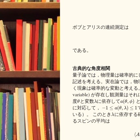
ボブとアリスの連続測定は
である。
古典的な角度相関
量子論では，物理量は確率的に
記述を考える。実在論では，物
く現象は確率的な変動と考える
variable) が存在し観測量
度
と変数
に依存して
と
(
,
)
θ
λ
a
θ
ϕ
に対応して，
−
1
≤
(
,
)
≤
1
a
θ
λ
いる）。 このとき
に依存する
λ
るスピンの平均は
⟨
A