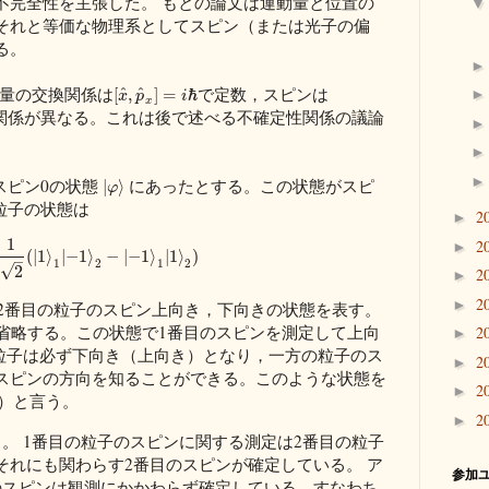
不完全性を主張した。 もとの論文は運動量と位置の
それと等価な物理系としてスピン（または光子の偏
る。
動量の交換関係は
で定数，スピンは
^
^
[
,
]
=
ℏ
x
p
i
x
関係が異なる。これは後で述べる不確定性関係の議論
スピン0の状態
にあったとする。この状態がスピ
|
⟩
φ
の粒子の状態は
2
►
1
2
►
(
|
1
⟩
|
−
1
⟩
−
|
−
1
⟩
|
1
⟩
)
–
1
2
1
2
√
2
2
►
2
►
2番目の粒子のスピン上向き，下向きの状態を表す。
は省略する。この状態で1番目のスピンを測定して上向
2
►
の粒子は必ず下向き（上向き）となり，一方の粒子のス
2
►
スピンの方向を知ることができる。このような状態を
2
►
te）と言う。
2
►
。 1番目の粒子のスピンに関する測定は2番目の粒子
それにも関わらす2番目のスピンが確定している。 ア
参加
のスピンは観測にかかわらず確定している，すなわち