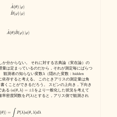
^
(
)
|
⟩
A
θ
φ
^
(
)
|
⟩
B
φ
φ
^
^
(
)
(
)
|
⟩
A
θ
B
φ
φ
しか分からない。 それに対する古典論（実在論）の
理量は定まっているのだから，それが測定毎にばらつ
。 観測者の知らない変数
（隠れた変数：hidden
λ
はそれに依存すると考える。 このときアリスの測定量は角
書くことができるだろう。 スピンの上向き，下向き
である (
をより一般化した状況を考えて
(
,
)
=
±
1
a
θ
λ
確率密度関数を
)とすると，アリス側で観測され
(
P
λ
∫
(
)
⟩
=
(
)
(
,
)
θ
P
λ
a
θ
λ
d
λ