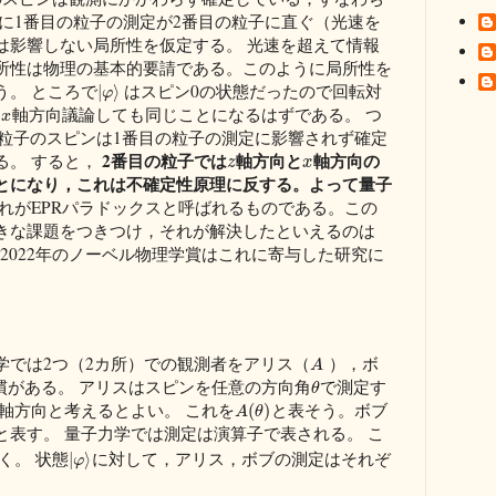
に1番目の粒子の測定が2番目の粒子に直ぐ（光速を
は影響しない局所性を仮定する。 光速を超えて情報
所性は物理の基本的要請である。このように局所性を
う。 ところで
はスピン0の状態だったので回転対
|
⟩
φ
た
軸方向議論しても同じことになるはずである。 つ
x
粒子のスピンは1番目の粒子の測定に影響されず確定
2番目の粒子では
軸方向と
軸方向の
る。 すると，
z
x
とになり，これは不確定性原理に反する。よって量子
れがEPRパラドックスと呼ばれるものである。この
きな課題をつきつけ，それが解決したといえるのは
 2022年のノーベル物理学賞はこれに寄与した研究に
学では2つ（2カ所）での観測者をアリス（
），ボ
A
慣がある。 アリスはスピンを任意の方向角
で測定す
θ
軸方向と考えるとよい。 これを
と表そう。ボブ
(
)
A
θ
と表す。 量子力学では測定は演算子で表される。 こ
く。 状態
に対して，アリス，ボブの測定はそれぞ
|
⟩
φ