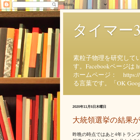
タイマー
素粒子物理を研究していま
す。Facebookページは ht
ホームページ： https:
る言葉です。「OK Goo
2020年11月5日木曜日
大統領選挙の結果
昨晩の時点ではあと4年トラン