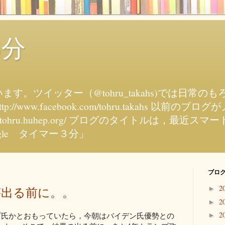
3分
す。ツイッター（@tohru_takahs)では日常
tp://www.facebook.com/tohru.takahs 以
//tohru.huhep.org/ ブログのタイトルは，最
gle タイマー３分」
ブログ
2
が出る前に。。
►
2
►
2
プ氏かとおもっていたら，今朝はバイデン氏優勢との
►