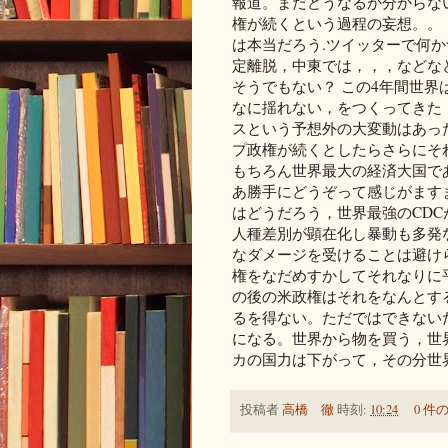
報道。まだどうなるか分からな
権が続くという過程の妄想。。
は本当だろう.ツイッターで何か
定離脱，中東では，，，などな
そうでもない？ この4年間世
なに揺れない，をつくってきた
スという予想外の大変動はあっ
プ政権が続くとしたらさらにそ
もちろん世界最大の経済大国で
あ勝手にどうぞって感じがます
はどうだろう，世界最強のCD
人種差別が顕在化し暴動も多発
なダメージを受けることは避けら
権をなだめすかしてそれなりに
の後の米政権はそれをなんとす
るを得ない。ただではできない
になる。世界から物を買う，世
カの国力は下がって，その分世
投稿者
高橋 徹
時刻:
10:24
0 件