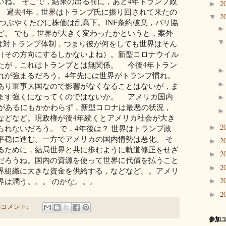
いね。 そこで，結果の出る前に，あと4年トランプ政
2
►
 過去4年，世界はトランプ氏に振り回されて来たの
2
▼
つぶやくたびに株価は乱高下。INF条約破棄，パリ協
ど。 でも，世界が大きく変わったかというと，案外
界は対トランプ体制，つまり彼が何をしても世界はそん
（その方向にするしかないよね）。新型コロナウイル
たが，これはトランプとは無関係。 今後4年トラン
れが強まるだろう。4年先には世界がトランプ慣れ。
あり軍事大国なので影響がなくなることはないが，ま
ます強くになってくのではないか。 アメリカ国内
Cがあるにもかかわらず，新型コロナは最悪の状況，
などなど。現政権が後4年続くとアメリカ社会が大き
2
れないだろう。 で，4年後は？ 世界はトランプ政
►
平穏に進む。一方でアメリカの国内情勢は悪化。 そ
2
►
るために，結局世界と共に歩むように軌道修正をせざ
2
►
だろうね。国内の資源を使って世界に代償を払うこと
2
►
界組織に大きな資金を供給する，などなど。。アメリ
2
界は潤う。。。 のかな。。。
►
2
►
のコメント:
参加